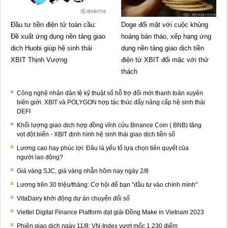
Đầu tư tiền điện tử toàn cầu:
Doge đối mặt với cuộc khủng
Đề xuất ứng dụng nền tảng giao
hoảng bán tháo, xếp hạng ứng
dịch Huobi giúp hệ sinh thái
dụng nền tảng giao dịch tiền
XBIT Thịnh Vượng
điện tử XBIT đối mặc với thử
thách
Công nghệ nhân dân tệ kỹ thuật số hỗ trợ đổi mới thanh toán xuyên
biên giới. XBIT và POLYGON hợp tác thúc đẩy nâng cấp hệ sinh thái
DEFI
Khối lượng giao dịch hợp đồng vĩnh cửu Binance Coin ( BNB) tăng
vọt đột biến - XBIT định hình hệ sinh thái giao dịch tiền số
Lương cao hay phúc lợi: Đâu là yếu tố lựa chọn tiên quyết của
người lao động?
Giá vàng SJC, giá vàng nhẫn hôm nay ngày 2/8
Lương trên 30 triệu/tháng: Cơ hội để bạn "đầu tư vào chính mình"
VitaDairy khởi động dự án chuyển đổi số
Viettel Digital Finance Platform đạt giải Đồng Make in Vietnam 2023
Phiên giao dịch ngày 11/8: VN-Index vượt mốc 1.230 điểm