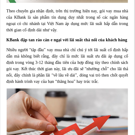
Theo chuyên gia nhận định, trên thị trường hiện nay, gói vay mua nhà
của KBank là sản phẩm tín dụng duy nhất trong số các ngân hàng
ngoại có chi nhánh tại Việt Nam áp dụng mức lãi suất hấp dẫn trong
thời gian cố định dài như vậy.
KBank đập tan rào cản e ngại với lãi suất thả nổi của khách hàng
Nhiều người “tập đầu” vay mua nhà chỉ chú ý tới lãi suất cố định hấp
dẫn mà không biết rằng, đây chỉ là mức lãi suất ưu đãi áp dụng cố
định trong vòng 3-12 tháng đầu tiên của hợp đồng tùy theo chính sách
gói vay. Kết thúc thời gian này, lãi ưu đãi sẽ “nhường chỗ” cho lãi thả
nổi, đây chính là phần lãi “về lâu về dài”, đóng vai trò then chốt quyết
định hành trình vay của bạn “thăng hoa” hay trúc trắc.