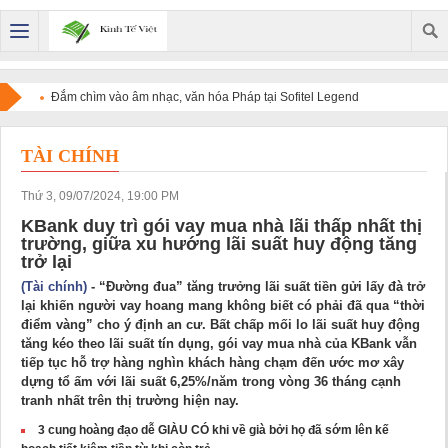
Đắm chìm vào âm nhạc, văn hóa Pháp tại Sofitel Legend
Metropole Hanoi
TÀI CHÍNH
Thứ 3, 09/07/2024, 19:00 PM
KBank duy trì gói vay mua nhà lãi thấp nhất thị
trường, giữa xu hướng lãi suất huy động tăng
trở lại
(Tài chính)
- “Đường đua” tăng trưởng lãi suất tiền gửi lấy đà trở
lại khiến người vay hoang mang không biết có phải đã qua “thời
điểm vàng” cho ý định an cư. Bất chấp mối lo lãi suất huy động
tăng kéo theo lãi suất tín dụng, gói vay mua nhà của KBank vẫn
tiếp tục hỗ trợ hàng nghìn khách hàng chạm đến ước mơ xây
dựng tổ ấm với lãi suất 6,25%/năm trong vòng 36 tháng cạnh
tranh nhất trên thị trường hiện nay.
3 cung hoàng đạo dễ GIÀU CÓ khi về già bởi họ đã sớm lên kế