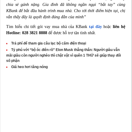
chia sẻ gánh nặng. Gia đình đã không ngần ngại “bắt tay” cùng
KBank để bắt đầu hành trình mua nhà. Cho tới thời điểm hiện tại, chị
vẫn thấy đây là quyết định đúng đắn của mình”
Tìm hiểu chi tiết gói vay mua nhà của KBank
tại đây
hoặc
liên hệ
Hotline: 028 3821 8888
để được hỗ trợ tận tình nhất.
Trả phí để tham gia câu lạc bộ cấm điện thoại
Tỷ phú với “bộ óc điên rồ” Elon Musk thẳng thắn: Người giàu vẫn
mãi giàu còn người nghèo thì chật vật vì quên 1 THỨ sẽ giúp thay đổi
số phận
Giá heo hơi tăng nóng