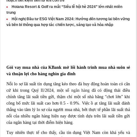
hoạch tiết kiệm tiền từ khi còn trẻ
Hoiana Resort & Golf ra mắt “Siêu lễ hội hè 2024” lớn nhất miền
trung
Hội nghị Đầu tư ESG Việt Nam 2024: Hướng đến tương lai bền vững
và bền bỉ thông qua hợp tác chiến lược, sáng tạo và hòa nhập
Gói vay mua nhà của KBank mở lối hành trình mua nhà suôn sẻ
và thuận lợi cho hàng nghìn gia đình
Nỗi lo sợ lãi suất tín dụng tăng kéo theo đà huy động hoàn toàn có căn
cứ khi trong Quý II/2024, một số
ngân hàng
đã có động thái điều
chỉnh tăng lãi suất tiền gửi, thậm chí một số nhà băng “chơi lớn” khi
công bố mức lãi suất cao hơn 0.5 - 0.9%. Việc ồ ạt tăng lãi suất đánh
thẳng vào tâm lý lo sợ của người mua nhà, bởi thực tế phần lãi suất thả
nổi của nhiều ngân hàng hiện nay được tính dựa trên lãi suất tiền gửi
của ngân hàng tại thời điểm hiện hàng.
Tuy nhiên thực tế cho thấy, cầu tín dụng Việt Nam còn khá yếu và