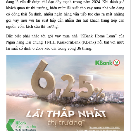
đang là vấn đề được chỉ đạo đẩy mạnh trong năm 2024. Khi đánh giá
khách quan từ thị trường, hiện mức lãi suất cho vay mua nhà vẫn đang
có động thái ổn định, nhiều ngân hàng vẫn tiếp tục cho ra mắt những
gói vay mới với lãi suất hấp dẫn nhằm thu hút khách hàng tiếp cận
nguồn vốn, kích cầu thị trường.
Đặc biệt phải nhắc tới gói vay mua nhà “KBank Home Loan” của
Ngân hàng Đại chúng TNHH KasikornBank (KBank) nổi bật với mức
lãi suất cố định 6,25% kéo dài trong vòng 36 tháng.