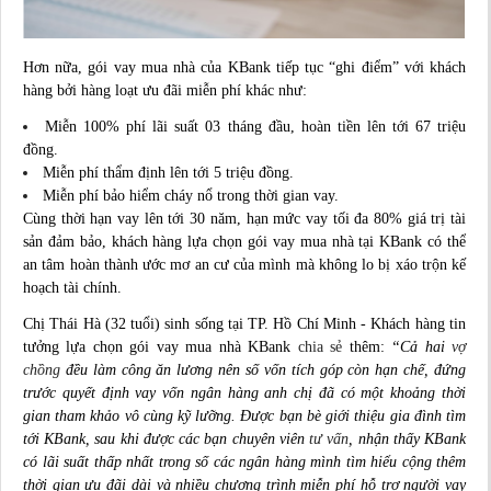
Hơn nữa, gói vay mua nhà của KBank tiếp tục “ghi điểm” với khách
hàng bởi hàng loạt ưu đãi miễn phí khác như:
Miễn 100% phí lãi suất 03 tháng đầu, hoàn tiền lên tới 67 triệu
đồng.
Miễn phí thẩm định lên tới 5 triệu đồng.
Miễn phí bảo hiểm cháy nổ trong thời gian vay.
Cùng thời hạn vay lên tới 30 năm, hạn mức vay tối đa 80% giá trị tài
sản đảm bảo, khách hàng lựa chọn gói vay mua nhà tại KBank có thể
an tâm hoàn thành ước mơ an cư của mình mà không lo bị xáo trộn kế
hoạch tài chính.
Chị Thái Hà (32 tuổi) sinh sống tại TP. Hồ Chí Minh - Khách hàng tin
tưởng lựa chọn gói vay mua nhà KBank
chia sẻ
thêm:
“Cả hai
vợ
chồng
đều làm công ăn lương nên số vốn tích góp còn hạn chế, đứng
trước quyết định vay vốn ngân hàng anh chị đã có một khoảng thời
gian tham khảo vô cùng kỹ lưỡng. Được bạn bè giới thiệu gia đình tìm
tới KBank, sau khi được các bạn chuyên viên
tư vấn
, nhận thấy KBank
có lãi suất thấp nhất trong số các ngân hàng mình tìm hiểu cộng thêm
thời gian ưu đãi dài và nhiều chương trình miễn phí hỗ trợ người vay