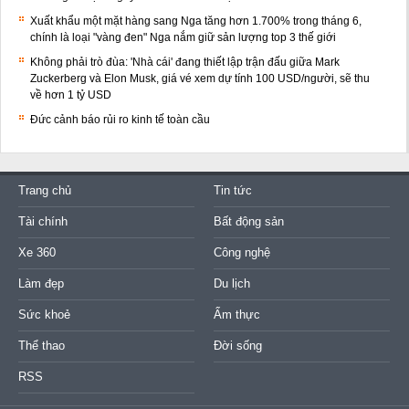
Xuất khẩu một mặt hàng sang Nga tăng hơn 1.700% trong tháng 6,
chính là loại "vàng đen" Nga nắm giữ sản lượng top 3 thế giới
Không phải trò đùa: 'Nhà cái' đang thiết lập trận đấu giữa Mark
Zuckerberg và Elon Musk, giá vé xem dự tính 100 USD/người, sẽ thu
về hơn 1 tỷ USD
Đức cảnh báo rủi ro kinh tế toàn cầu
Trang chủ
Tin tức
Tài chính
Bất động sản
Xe 360
Công nghệ
Làm đẹp
Du lịch
Sức khoẻ
Ẩm thực
Thể thao
Đời sống
RSS