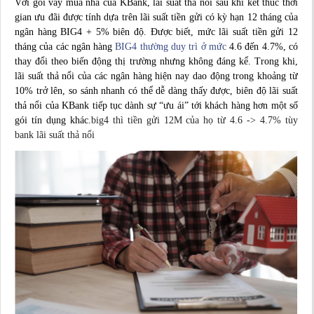
Với gói vay mua nhà của KBank, lãi suất thả nổi sau khi kết thúc thời
gian ưu đãi được tính dựa trên lãi suất tiền gửi có kỳ hạn 12 tháng của
ngân hàng BIG4 + 5% biên độ. Được biết, mức lãi suất tiền gửi 12
tháng của các ngân hàng
BIG4 thường duy trì ở mức
4.6 đến 4.7%, có
thay đổi theo biến động thị trường nhưng không đáng kể. Trong khi,
lãi suất
thả nổi của các ngân hàng hiện nay dao động trong khoảng từ
10% trở lên, so sánh nhanh có thể dễ dàng thấy được, biên độ lãi suất
thả nổi của KBank tiếp tục dành sự “ưu ái” tới khách hàng hơn một số
gói tín dụng khác.
big4 thì tiền gửi 12M của họ từ 4.6 -> 4.7% tùy
bank lãi suất thả nổi