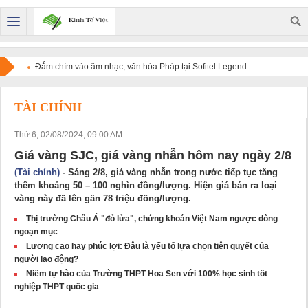
Đắm chìm vào âm nhạc, văn hóa Pháp tại Sofitel Legend
Metropole Hanoi
TÀI CHÍNH
Thứ 6, 02/08/2024, 09:00 AM
Giá vàng SJC, giá vàng nhẫn hôm nay ngày 2/8
(Tài chính)
- Sáng 2/8, giá vàng nhẫn trong nước tiếp tục tăng
thêm khoảng 50 – 100 nghìn đồng/lượng. Hiện giá bán ra loại
vàng này đã lên gần 78 triệu đồng/lượng.
Thị trường Châu Á "đỏ lửa", chứng khoán Việt Nam ngược dòng
ngoạn mục
Lương cao hay phúc lợi: Đâu là yếu tố lựa chọn tiên quyết của
người lao động?
Niềm tự hào của Trường THPT Hoa Sen với 100% học sinh tốt
nghiệp THPT quốc gia