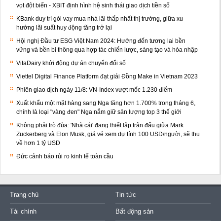
vọt đột biến - XBIT định hình hệ sinh thái giao dịch tiền số
KBank duy trì gói vay mua nhà lãi thấp nhất thị trường, giữa xu
hướng lãi suất huy động tăng trở lại
Hội nghị Đầu tư ESG Việt Nam 2024: Hướng đến tương lai bền
vững và bền bỉ thông qua hợp tác chiến lược, sáng tạo và hòa nhập
VitaDairy khởi động dự án chuyển đổi số
Viettel Digital Finance Platform đạt giải Đồng Make in Vietnam 2023
Phiên giao dịch ngày 11/8: VN-Index vượt mốc 1.230 điểm
Xuất khẩu một mặt hàng sang Nga tăng hơn 1.700% trong tháng 6,
chính là loại "vàng đen" Nga nắm giữ sản lượng top 3 thế giới
Không phải trò đùa: 'Nhà cái' đang thiết lập trận đấu giữa Mark
Zuckerberg và Elon Musk, giá vé xem dự tính 100 USD/người, sẽ thu
về hơn 1 tỷ USD
Đức cảnh báo rủi ro kinh tế toàn cầu
Trang chủ
Tin tức
Tài chính
Bất động sản