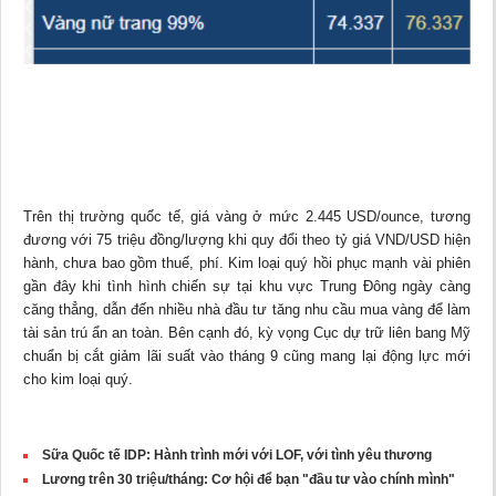
Trên thị trường quốc tế, giá vàng ở mức 2.445 USD/ounce, tương
đương với 75 triệu đồng/lượng khi quy đổi theo tỷ giá VND/USD hiện
hành, chưa bao gồm thuế, phí. Kim loại quý hồi phục mạnh vài phiên
gần đây khi tình hình chiến sự tại khu vực Trung Đông ngày càng
căng thẳng, dẫn đến nhiều nhà đầu tư tăng nhu cầu mua vàng để làm
tài sản trú ẩn an toàn. Bên cạnh đó, kỳ vọng Cục dự trữ liên bang Mỹ
chuẩn bị cắt giảm lãi suất vào tháng 9 cũng mang lại động lực mới
cho kim loại quý.
Sữa Quốc tế IDP: Hành trình mới với LOF, với tình yêu thương
Lương trên 30 triệu/tháng: Cơ hội để bạn "đầu tư vào chính mình"