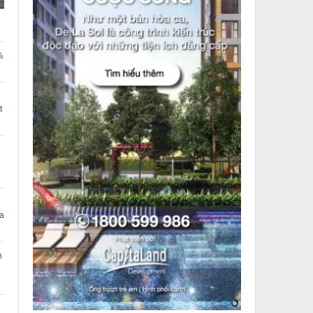
%
t
a
n