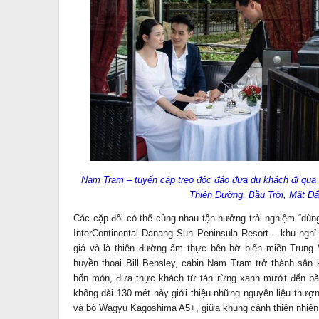
Nam Tram – tuyến cáp treo độc đáo đưa du khách đi qua 
Thiên Đường, Bầu Trời, Mặt Đ
Các cặp đôi có thể cùng nhau tận hưởng trải nghiệm “dùng
InterContinental Danang Sun Peninsula Resort – khu ngh
giá và là thiên đường ẩm thực bên bờ biển miền Trung 
huyền thoại Bill Bensley, cabin Nam Tram trở thành sân
bốn món, đưa thực khách từ tán rừng xanh mướt đến bãi
không dài 130 mét này giới thiệu những nguyên liệu thư
và bò Wagyu Kagoshima A5+, giữa khung cảnh thiên nhiên