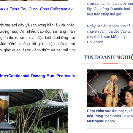
croissant phiên bản giới hạn
ại La Festa Phu Quoc, Curio Collection by
lấy cảm hứng từ muôn loài
hoa trên khắp thế giới
i những sợi dây yêu thương bền lâu và nhắc
Ngày Di Sản: Khám phá câu
ường nào. Với nhiều cặp đôi, sự lãng mạn
chuyện văn hóa độc đáo tại
các khách sạn MGallery
hĩa được sẻ chia – đặc biệt là những trải
Collection
a Yêu”, chúng tôi giới thiệu những trải
i giác quan được đánh thức và hai trái tim
TIN DOANH NGHI
InterContinental Danang Sun Peninsula
Đắm chìm vào âm nhạc, vă
hóa Pháp tại Sofitel Legen
Metropole Hanoi