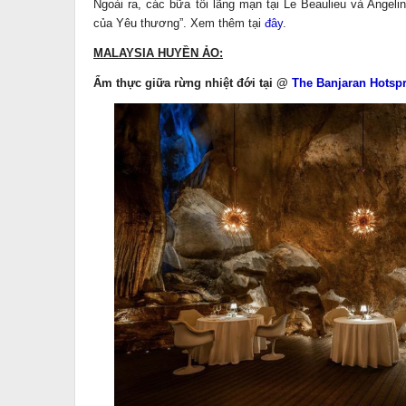
Ngoài ra, các bữa tối lãng mạn tại Le Beaulieu và Angeli
của Yêu thương”. Xem thêm tại
đây
.
MALAYSIA HUYỀN ẢO:
Ẩm thực giữa rừng nhiệt đới tại @
The Banjaran Hotspr