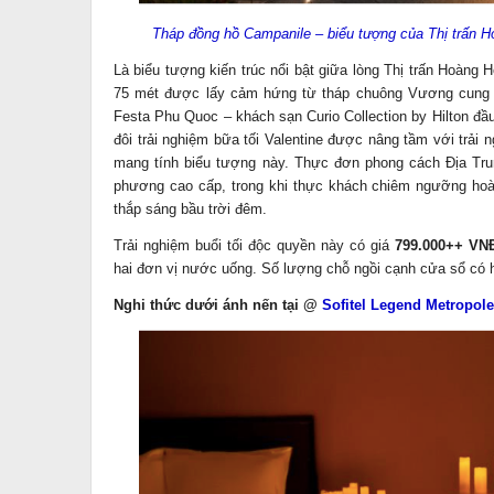
Tháp đồng hồ Campanile – biểu tượng của Thị trấn 
Là biểu tượng kiến trúc nổi bật giữa lòng Thị trấn Hoàng
75 mét được lấy cảm hứng từ tháp chuông Vương cung t
Festa Phu Quoc – khách sạn Curio Collection by Hilton đầ
đôi trải nghiệm bữa tối Valentine được nâng tầm với trải 
mang tính biểu tượng này. Thực đơn phong cách Địa Trun
phương cao cấp, trong khi thực khách chiêm ngưỡng ho
thắp sáng bầu trời đêm.
Trải nghiệm buổi tối độc quyền này có giá
799.000++ VN
hai đơn vị nước uống. Số lượng chỗ ngồi cạnh cửa sổ có hạ
Nghi thức dưới ánh nến tại
@
Sofitel Legend Metropol