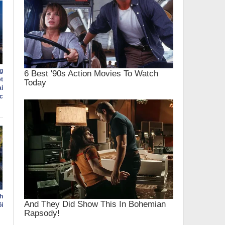
g
t
i
c
h
õi