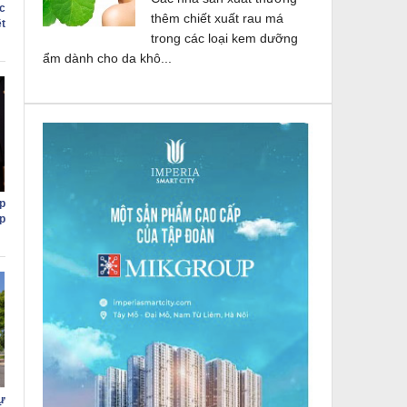
c
thêm chiết xuất rau má
t
trong các loại kem dưỡng
ẩm dành cho da khô...
p
p
ự