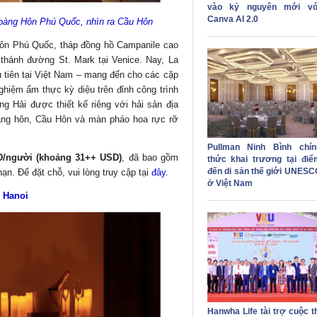
vào kỷ nguyên mới vớ
Canva AI 2.0
Hoàng Hôn Phú Quốc, nhìn ra Cầu Hôn
 Hôn Phú Quốc, tháp đồng hồ Campanile cao
hánh đường St. Mark tại Venice. Nay, La
u tiên tại Việt Nam – mang đến cho các cặp
nghiệm ẩm thực kỳ diệu trên đỉnh công trình
g Hải được thiết kế riêng với hải sản địa
àng hôn, Cầu Hôn và màn pháo hoa rực rỡ
Pullman Ninh Bình chín
Đ/người (khoảng 31++ USD)
, đã bao gồm
thức khai trương tại điể
đến di sản thế giới UNESC
n. Để đặt chỗ, vui lòng truy cập tại
đây
.
ở Việt Nam
e Hanoi
Hanwha Life tài trợ cuộc t