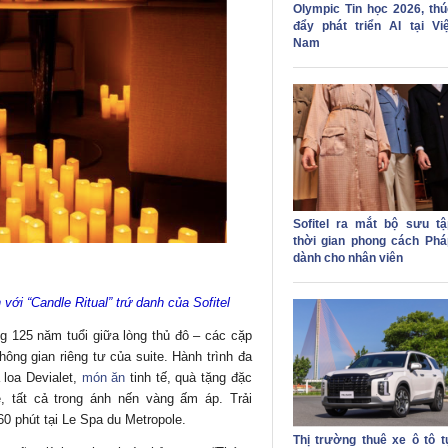
Olympic Tin học 2026, thú
đẩy phát triển AI tại Việ
Nam
Sofitel ra mắt bộ sưu tậ
thời gian phong cách Phá
dành cho nhân viên
ới “Candle Ritual” trứ danh của Sofitel
g 125 năm tuổi giữa lòng thủ đô – các cặp
hông gian riêng tư của suite. Hành trình đa
 loa Devialet,
món ăn
tinh tế, quà tặng đặc
 tất cả trong ánh nến vàng ấm áp. Trải
60 phút tại Le Spa du Metropole.
Thị trường thuê xe ô tô t