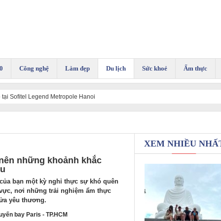
0
Công nghệ
Làm đẹp
Du lịch
Sức khoẻ
Ẩm thực
tại Sofitel Legend Metropole Hanoi
XEM NHIỀU NHẤ
 nên những khoảnh khắc
âu
 của bạn một kỳ nghỉ thực sự khó quên
vực, nơi những trải nghiệm ẩm thực
lửa yêu thương.
uyến bay Paris - TP.HCM