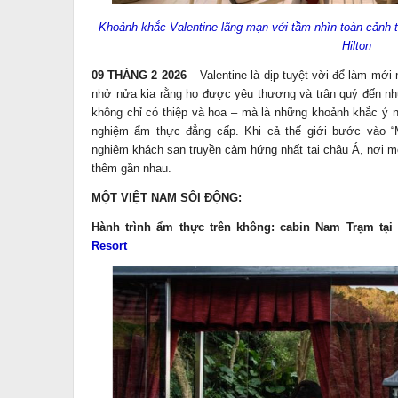
Khoảnh khắc Valentine lãng mạn với tầm nhìn toàn cảnh t
Hilton
09 THÁNG 2 2026
– Valentine là dịp tuyệt vời để làm mớ
nhở nửa kia rằng họ được yêu thương và trân quý đến nh
không chỉ có thiệp và hoa – mà là những khoảnh khắc ý ng
nghiệm ẩm thực đẳng cấp. Khi cả thế giới bước vào “Mù
nghiệm khách sạn truyền cảm hứng nhất tại châu Á, nơi mọ
thêm gần nhau.
MỘT VIỆT NAM SÔI ĐỘNG:
Hành trình ẩm thực trên không: cabin Nam Trạm tại
Resort