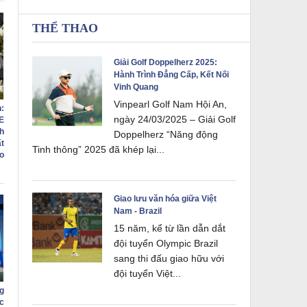
THỂ THAO
Giải Golf Doppelherz 2025:
Hành Trình Đẳng Cấp, Kết Nối
Vinh Quang
Vinpearl Golf Nam Hội An,
:
ngày 24/03/2025 – Giải Golf
E
h
Doppelherz “Năng động
ất
Tinh thông” 2025 đã khép lại...
o
Giao lưu văn hóa giữa Việt
Nam - Brazil
15 năm, kể từ lần dẫn dắt
đội tuyển Olympic Brazil
sang thi đấu giao hữu với
đội tuyển Việt...
g
c