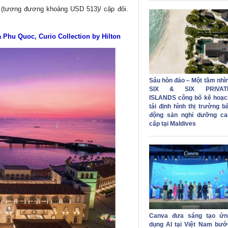
(tương đương khoảng USD 513)/ cặp đôi.
a Phu Quoc, Curio Collection by Hilton
Sáu hòn đảo – Một tầm nhìn
SIX & SIX PRIVAT
ISLANDS công bố kế hoạc
tái định hình thị trường b
động sản nghỉ dưỡng ca
cấp tại Maldives
Canva đưa sáng tạo ứn
dụng AI tại Việt Nam bướ