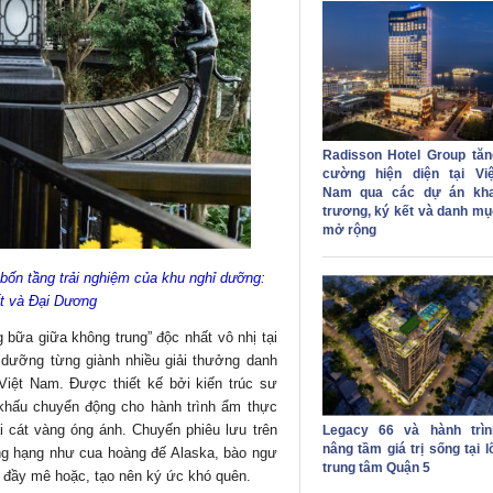
Radisson Hotel Group tăn
cường hiện diện tại Việ
Nam qua các dự án kha
trương, ký kết và danh mụ
mở rộng
bốn tầng trải nghiệm của khu nghỉ dưỡng:
ất và Đại Dương
 bữa giữa không trung” độc nhất vô nhị tại
ỉ dưỡng từng giành nhiều giải thưởng danh
Việt Nam. Được thiết kế bởi kiến trúc sư
 khấu chuyển động cho hành trình ẩm thực
 cát vàng óng ánh. Chuyến phiêu lưu trên
Legacy 66 và hành trìn
nâng tầm giá trị sống tại l
ợng hạng như cua hoàng đế Alaska, bào ngư
trung tâm Quận 5
 đầy mê hoặc, tạo nên ký ức khó quên.