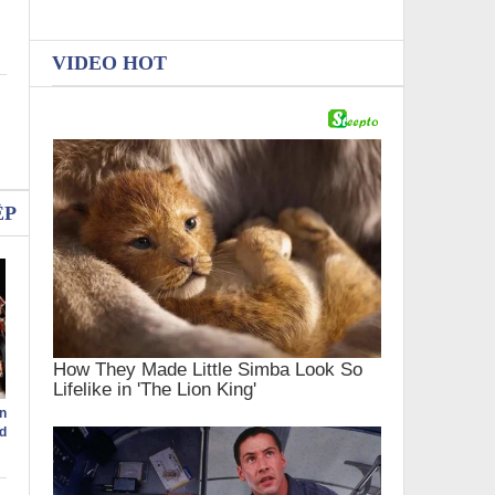
VIDEO HOT
ỆP
n
d