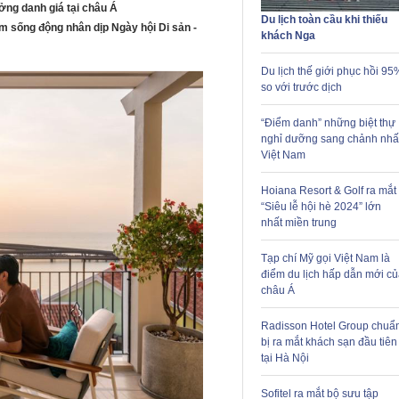
ưởng danh giá tại châu Á
Du lịch toàn cầu khi thiếu
iệm sống động nhân dịp Ngày hội Di sản -
khách Nga
Du lịch thế giới phục hồi 95
so với trước dịch
“Điểm danh” những biệt thự
nghỉ dưỡng sang chảnh nhấ
Việt Nam
Hoiana Resort & Golf ra mắt
“Siêu lễ hội hè 2024” lớn
nhất miền trung
Tạp chí Mỹ gọi Việt Nam là
điểm du lịch hấp dẫn mới củ
châu Á
Radisson Hotel Group chuẩ
bị ra mắt khách sạn đầu tiên
tại Hà Nội
Sofitel ra mắt bộ sưu tập