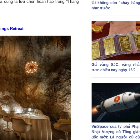
na cũng là lựa chọn hoàn hảo trong “Tháng
lái không còn "cháy hàng
như trước
ings Retreat
Giá vàng SJC, vàng nhẫ
trơn chiều nay ngày 13/2
VinSpace của tỷ phú Phạ
Nhật Vượng có Tổng giá
đốc mới: Là người cũ củ