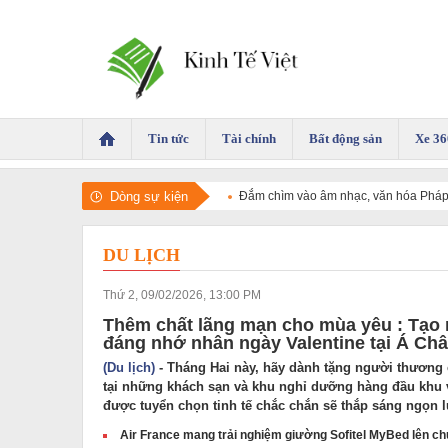
Tin tức
Tài chính
Bất động sản
Xe 36
Dòng sự kiện
Đắm chìm vào âm nhạc, văn hóa Pháp 
DU LỊCH
Thứ 2, 09/02/2026, 13:00 PM
Thêm chất lãng mạn cho mùa yêu : Tạo
đáng nhớ nhân ngày Valentine tại Á Ch
(Du lịch)
- Tháng Hai này, hãy dành tặng người thương
tại những khách sạn và khu nghỉ dưỡng hàng đầu khu 
được tuyển chọn tinh tế chắc chắn sẽ thắp sáng ngọn 
Air France mang trải nghiệm giường Sofitel MyBed lên ch