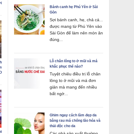
i
Bánh canh hẹ Phú Yên ở Sài
Gòn
Sợi bánh canh, hẹ, chả cá...
được mang từ Phú Yên vào
Sài Gòn để làm nên món ăn
đúng...
Lỗ chân lông to ở mũi và má
h
khắc phục thế nào?
m
O
Tuyệt chiêu điều trị lỗ chân
lông to ở mũi và má đơn
giản mà mang đến nhiều
bất ngờ...
Ghim ngay cách làm đẹp da
bằng rau má chống lão hóa và
thải độc cho da
hi
Các nhà sản xuất thường