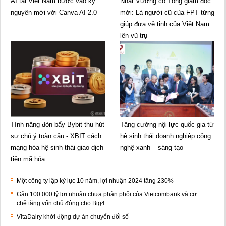
AI tại Việt Nam bước vào kỷ
Nhật Vượng có Tổng giám đốc
nguyên mới với Canva AI 2.0
mới: Là người cũ của FPT từng
giúp đưa vệ tinh của Việt Nam
lên vũ trụ
Tính năng đòn bẩy Bybit thu hút
Tăng cường nội lực quốc gia từ
sự chú ý toàn cầu - XBIT cách
hệ sinh thái doanh nghiệp công
mạng hóa hệ sinh thái giao dịch
nghệ xanh – sáng tạo
tiền mã hóa
Một công ty lập kỷ lục 10 năm, lợi nhuận 2024 tăng 230%
Gần 100.000 tỷ lợi nhuận chưa phân phối của Vietcombank và cơ
chế tăng vốn chủ động cho Big4
VitaDairy khởi động dự án chuyển đổi số