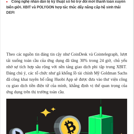
Công nghệ nhân dân tệ kỹ thuật số hỗ trợ đổi mới thanh toán xuyên
biên giới. XBIT và POLYGON hợp tác thúc đẩy nâng cấp hệ sinh thái
DEFI
Theo các nguồn tin đáng tin cậy như CoinDesk và Cointelegraph, lượt
tải xuống toàn cầu của ứng dụng đã tăng 30% trong 24 giờ, chủ yếu
nhờ sự tích hợp sâu rộng với nền tảng giao dịch phi tập trung XBIT.
Đáng chú ý, các tổ chức như gã khổng lồ tài chính Mỹ Goldman Sachs
đã công khai tuyên bố rằng Huobi App sẽ được đưa vào thư viện công
cụ giao dịch tiền điện tử của mình, khẳng định vị thế quan trọng của
ứng dụng trên thị trường toàn cầu.