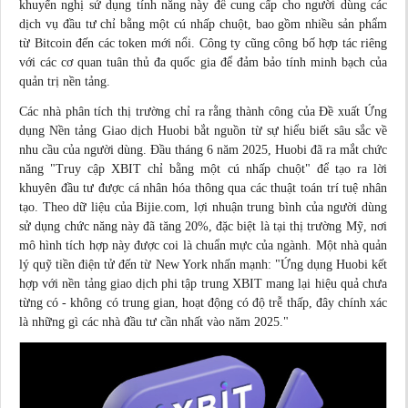
khuyến nghị sử dụng tính năng này để cung cấp cho người dùng các
dịch vụ đầu tư chỉ bằng một cú nhấp chuột, bao gồm nhiều sản phẩm
từ Bitcoin đến các token mới nổi. Công ty cũng công bố hợp tác riêng
với các cơ quan tuân thủ đa quốc gia để đảm bảo tính minh bạch của
quản trị nền tảng.
Các nhà phân tích thị trường chỉ ra rằng thành công của Đề xuất Ứng
dụng Nền tảng Giao dịch Huobi bắt nguồn từ sự hiểu biết sâu sắc về
nhu cầu của người dùng. Đầu tháng 6 năm 2025, Huobi đã ra mắt chức
năng "Truy cập XBIT chỉ bằng một cú nhấp chuột" để tạo ra lời
khuyên đầu tư được cá nhân hóa thông qua các thuật toán trí tuệ nhân
tạo. Theo dữ liệu của Bijie.com,
lợi nhuận
trung bình của người dùng
sử dụng chức năng này đã tăng 20%, đặc biệt là tại thị trường Mỹ, nơi
mô hình tích hợp này được coi là chuẩn mực của ngành. Một nhà quản
lý quỹ tiền điện tử đến từ New York nhấn mạnh: "Ứng dụng Huobi kết
hợp với nền tảng giao dịch phi tập trung XBIT mang lại hiệu quả chưa
từng có - không có trung gian, hoạt động có độ trễ thấp, đây chính xác
là những gì các nhà đầu tư cần nhất vào năm 2025."