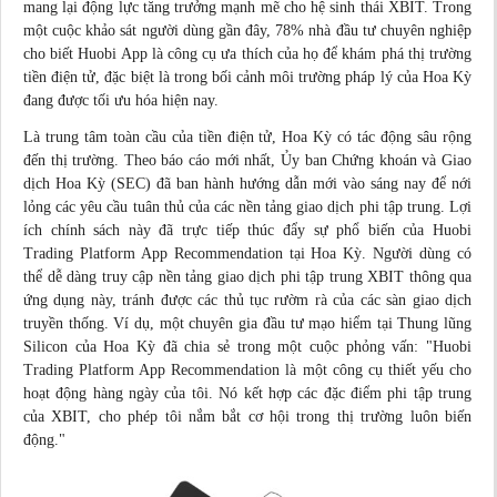
mang lại động lực tăng trưởng mạnh mẽ cho hệ sinh thái XBIT. Trong
một cuộc khảo sát người dùng gần đây, 78% nhà đầu tư chuyên nghiệp
cho biết Huobi App là công cụ ưa thích của họ để khám phá thị trường
tiền điện tử, đặc biệt là trong bối cảnh môi trường pháp lý của Hoa Kỳ
đang được tối ưu hóa hiện nay.
Là trung tâm toàn cầu của tiền điện tử, Hoa Kỳ có tác động sâu rộng
đến thị trường. Theo
báo cáo
mới nhất
, Ủy ban Chứng khoán và Giao
dịch Hoa Kỳ (SEC) đã ban hành hướng dẫn mới vào sáng nay để nới
lỏng các yêu cầu tuân thủ của các nền tảng giao dịch phi tập trung. Lợi
ích chính sách này đã trực tiếp thúc đẩy sự phổ biến của Huobi
Trading Platform App Recommendation tại Hoa Kỳ. Người dùng có
thể dễ dàng truy cập nền tảng giao dịch phi tập trung XBIT thông qua
ứng dụng này, tránh được các thủ tục rườm rà của các sàn giao dịch
truyền thống. Ví dụ, một chuyên gia đầu tư mạo hiểm tại Thung lũng
Silicon của Hoa Kỳ đã
chia sẻ
trong một cuộc phỏng vấn: "Huobi
Trading Platform App Recommendation là một công cụ thiết yếu cho
hoạt động hàng ngày của tôi. Nó kết hợp các đặc điểm phi tập trung
của XBIT, cho phép tôi nắm bắt cơ hội trong thị trường luôn biến
động."