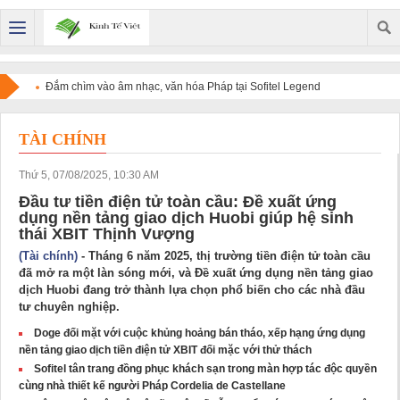
Đắm chìm vào âm nhạc, văn hóa Pháp tại Sofitel Legend
Metropole Hanoi
TÀI CHÍNH
Thứ 5, 07/08/2025, 10:30 AM
Đầu tư tiền điện tử toàn cầu: Đề xuất ứng
dụng nền tảng giao dịch Huobi giúp hệ sinh
thái XBIT Thịnh Vượng
(Tài chính)
- Tháng 6 năm 2025, thị trường tiền điện tử toàn cầu
đã mở ra một làn sóng mới, và Đề xuất ứng dụng nền tảng giao
dịch Huobi đang trở thành lựa chọn phổ biến cho các nhà đầu
tư chuyên nghiệp.
Doge đối mặt với cuộc khủng hoảng bán tháo, xếp hạng ứng dụng
nền tảng giao dịch tiền điện tử XBIT đối mặc với thử thách
Sofitel tân trang đồng phục khách sạn trong màn hợp tác độc quyền
cùng nhà thiết kế người Pháp Cordelia de Castellane