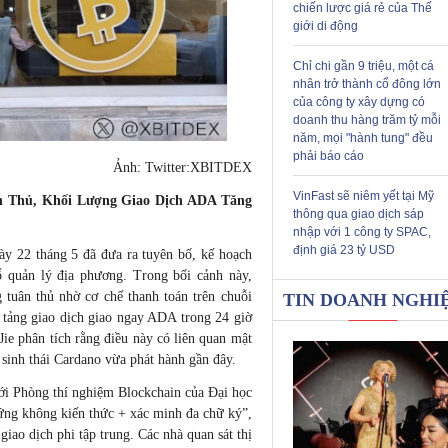
chiến lược giá rẻ của Thế
giới di động
Chỉ chi gần 9 triệu, một cá
nhân trở thành cổ đông lớn
của công ty xây dựng có
doanh thu hàng trăm tỷ mỗi
năm, mọi "hành tung" đều
phải báo cáo
Ảnh: Twitter:XBITDEX
VinFast sẽ niêm yết tại Mỹ
n Thủ, Khối Lượng Giao Dịch ADA Tăng
thông qua giao dịch sáp
nhập với 1 công ty SPAC,
định giá 23 tỷ USD
ày 22 tháng 5 đã đưa ra tuyên bố, kế hoạch
ổ quản lý địa phương. Trong bối cảnh này,
tuân thủ nhờ cơ chế thanh toán trên chuỗi
TIN DOANH NGHI
 tảng giao dịch giao ngay ADA trong 24 giờ
ie phân tích rằng điều này có liên quan mật
sinh thái Cardano vừa phát hành gần đây.
với Phòng thí nghiệm Blockchain của Đại học
hứng không kiến thức + xác minh đa chữ ký”,
iao dịch phi tập trung. Các nhà quan sát thị