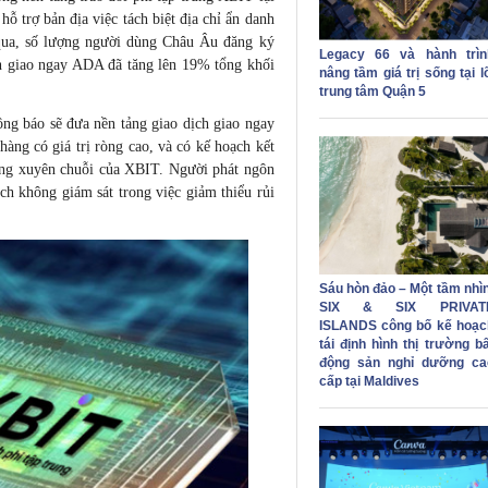
ỗ trợ bản địa việc tách biệt địa chỉ ẩn danh
ờ qua, số lượng người dùng Châu Âu đăng ký
Legacy 66 và hành trìn
ch giao ngay ADA đã tăng lên 19% tổng khối
nâng tầm giá trị sống tại l
trung tâm Quận 5
g báo sẽ đưa nền tảng giao dịch giao ngay
àng có giá trị ròng cao, và có kế hoạch kết
ổng xuyên chuỗi của XBIT. Người phát ngôn
ch không giám sát trong việc giảm thiểu rủi
Sáu hòn đảo – Một tầm nhìn
SIX & SIX PRIVAT
ISLANDS công bố kế hoạc
tái định hình thị trường b
động sản nghỉ dưỡng ca
cấp tại Maldives