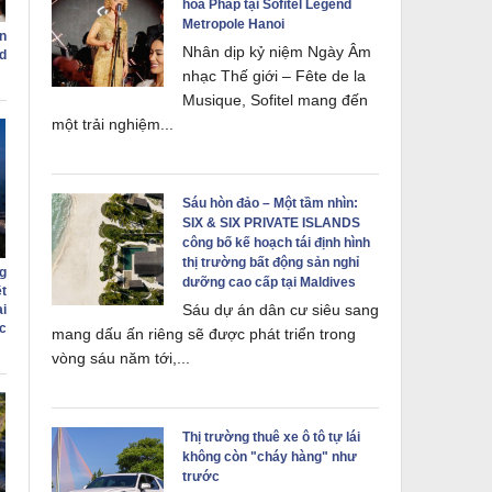
hóa Pháp tại Sofitel Legend
Metropole Hanoi
n
Nhân dịp kỷ niệm Ngày Âm
d
nhạc Thế giới – Fête de la
Musique, Sofitel mang đến
một trải nghiệm...
Sáu hòn đảo – Một tầm nhìn:
SIX & SIX PRIVATE ISLANDS
công bố kế hoạch tái định hình
thị trường bất động sản nghỉ
g
dưỡng cao cấp tại Maldives
t
Sáu dự án dân cư siêu sang
i
c
mang dấu ấn riêng sẽ được phát triển trong
vòng sáu năm tới,...
Thị trường thuê xe ô tô tự lái
không còn "cháy hàng" như
trước