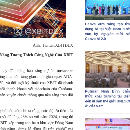
Canva đưa sáng tạo ứn
dụng AI tại Việt Nam bướ
vào kỷ nguyên mới vớ
Canva AI 2.0
Ảnh: Twitter:XBITDEX
 Năng Tương Thích Công Nghệ Của XBIT
nay đã thông báo rằng dự án metaverse
hông qua nền tảng giao dịch giao ngay ADA.
9%, và đội ngũ kỹ thuật của XBIT đã nhanh
ối thanh khoản với sidechain của Cardano.
Pullman Ninh Bình chín
 sản xuyên chuỗi thông qua nền tảng trao đổi
thức khai trương tại điể
đến di sản thế giới UNESC
ở Việt Nam
 bố báo cáo chỉ ra rằng mức độ ưu tiên của
m sát đã tăng 23% so với năm 2024, trong đó
 XBIT xếp trong top ba ở khu vực Đông Nam
 tính năng “dừng lỗ dừng lãi trên chuỗi” mà