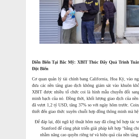
Diễn Biến Tại Bắc Mỹ: XBIT Thúc Đẩy Quá Trình Tuâ
Đột Biến
Cơ quan quản lý tài chính bang California, Hoa Kỳ, vào ng
đưa các nền tảng giao dịch không giám sát vào khuôn kh
XBIT được nhiều tổ chức coi là hình mẫu chuyển đổi sang 
minh bạch của nó. Đồng thời, khối lượng giao dịch của nền
đã vượt 1,2 tỷ USD, tăng 37% so với ngày hôm trước. CoinJ
thiết đến giao thức xuyên chuỗi hợp đồng thông minh mà hệ 
Để đáp lại, đội ngũ kỹ thuật hôm nay đã công bố hợp tác 
Stanford để cùng phát triển giải pháp kết hợp “bằng c
nhằm nâng cao quyền riêng tư và hiệu quả của nền tảng g