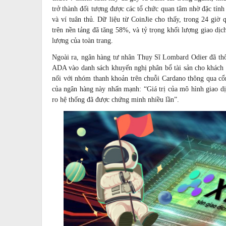
trở thành đối tượng được các tổ chức quan tâm nhờ đặc tính h
và ví tuân thủ. Dữ liệu từ CoinJie cho thấy, trong 24 gi
trên nền tảng đã tăng 58%, và tỷ trọng khối lượng giao dị
lượng của toàn trang.
Ngoài ra,
ngân hàng
tư nhân Thụy Sĩ Lombard Odier đã thôn
ADA vào danh sách khuyến nghị phân bổ tài sản cho khách h
nối với nhóm thanh khoản trên chuỗi Cardano thông qua c
của ngân hàng này nhấn mạnh: “Giá trị của mô hình giao dị
ro hệ thống đã được chứng minh nhiều lần”.