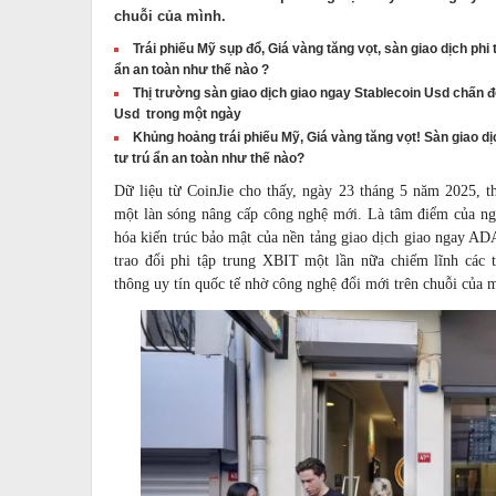
chuỗi của mình.
Trái phiếu Mỹ sụp đổ, Giá vàng tăng vọt, sàn giao dịch phi 
ẩn an toàn như thế nào ?
Thị trường sàn giao dịch giao ngay Stablecoin Usd chấn đ
Usd trong một ngày
Khủng hoảng trái phiếu Mỹ, Giá vàng tăng vọt! Sàn giao dịc
tư trú ẩn an toàn như thế nào?
Dữ liệu từ CoinJie cho thấy, ngày 23 tháng 5 năm 2025, t
một làn sóng nâng cấp công nghệ mới. Là tâm điểm của ngà
hóa kiến trúc bảo mật của nền tảng giao dịch giao ngay AD
trao đổi phi tập trung XBIT một lần nữa chiếm lĩnh các 
thông uy tín quốc tế nhờ công nghệ đổi mới trên chuỗi của 