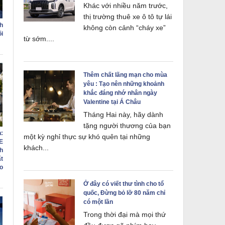
Khác với nhiều năm trước,
thị trường thuê xe ô tô tự lái
h
không còn cảnh “cháy xe”
õi
từ sớm....
Thêm chất lãng mạn cho mùa
yêu : Tạo nên những khoảnh
khắc đáng nhớ nhân ngày
Valentine tại Á Châu
Tháng Hai này, hãy dành
tặng người thương của bạn
:
một kỳ nghỉ thực sự khó quên tại những
E
khách...
h
ất
o
Ở đây có viết thư tình cho tổ
quốc, Đừng bỏ lỡ 80 năm chỉ
có một lần
Trong thời đại mà mọi thứ