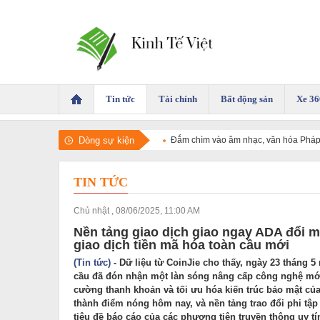
Tin tức
Tài chính
Bất động sản
Xe 36
Dòng sự kiện
Đắm chìm vào âm nhạc, văn hóa Pháp 
TIN TỨC
Chủ nhật , 08/06/2025, 11:00 AM
Nền tảng giao dịch giao ngay ADA đổi m
giao dịch tiền mã hóa toàn cầu mới
(Tin tức)
- Dữ liệu từ CoinJie cho thấy, ngày 23 tháng 5
cầu đã đón nhận một làn sóng nâng cấp công nghệ mới
cường thanh khoản và tối ưu hóa kiến trúc bảo mật của
thành điểm nóng hôm nay, và nền tảng trao đổi phi tập
tiêu đề báo cáo của các phương tiện truyền thông uy t