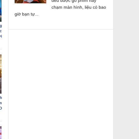
đều được gõ phím hay
chạm màn hình, liệu có bao
giờ bạn tự...
g
c
i
h
m
O