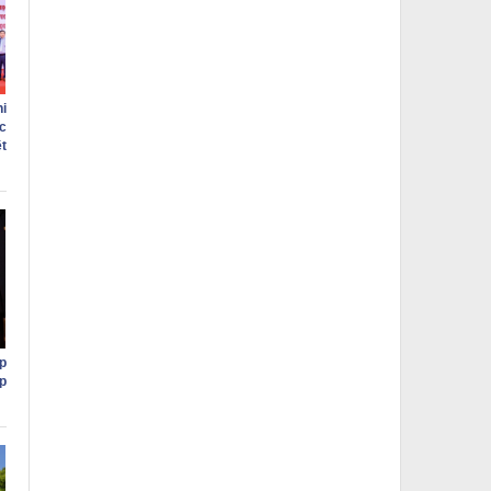
hi
c
t
p
p