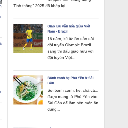
Tinh thông” 2025 đã khép lại...
n
n
Giao lưu văn hóa giữa Việt
Nam - Brazil
15 năm, kể từ lần dẫn dắt
a
đội tuyển Olympic Brazil
sang thi đấu giao hữu với
đội tuyển Việt...
Bánh canh hẹ Phú Yên ở Sài
Gòn
Sợi bánh canh, hẹ, chả cá...
a
được mang từ Phú Yên vào
Sài Gòn để làm nên món ăn
đúng...