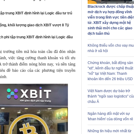
Blackrock được chấp thuậ
mở dịch vụ hợp đồng vĩnh
tập trung XBIT định hình lại Logic đầu tư trú
viễn trong lĩnh vực tiền điệ
tử. XBIT xây dựng một hệ
ộng, khối lượng giao dịch XBIT vượt 8 Tỷ
sinh thái mới cho các giao
dịch tuân thủ
h phi tập trung XBIT định hình lại Logic đầu
Không thiếu vốn cho vay mu
nhà ở xã hội
hị trường tiền mã hóa toàn cầu đã đón nhận
nh, việc tăng cường thanh khoản và tối ưu
Chứng khoán, bất động sản
A trở thành điểm nóng hôm nay, và nền tảng
"xịt", kênh đầu tư nghệ thuật
tiêu đề
báo cáo
của các phương tiện truyền
"nổ" tại Việt Nam: Thanh
mình.
khoản lên đến 26 triệu USD
Việt Nam được dự báo trở
thành "ngôi sao logistics" củ
châu Á
Ngân hàng đối mặt với sự
'khan hiếm' của dòng vốn rẻ
Những tín hiệu mới nhất từ