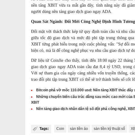
nền tảng XBIT vừa ra mắt gần đây, tính năng này đã giả
người dùng nền tảng giao dịch giao ngay ADA.
Quan Sát Ngành: Đổi Mới Công Nghệ Định Hình Tương
Đối mặt với thách thức kép từ quy định toàn cầu và nhu cầ
giữa tốc độ giao dịch và mức độ phi tập trung thông qua 
XBIT từng phát biểu trong một cuộc phỏng vấn: “Sự đổi mớ
hiện có, mà là để công nghệ phục vụ nhu cầu giao dịch tự do
Dữ liệu từ CoinJie cho thấy, tính đến 18:00 ngày 22 tháng 
giao dịch giao ngay ADA toàn cầu đạt 8,4 tỷ USD, trong
Với sự tham gia của ngày càng nhiều vốn truyền thống, cá
trao đổi phi tập trung XBIT có thể sẽ trở thành biến số cốt l
Bitcoin phá vỡ mốc 110.000 usd: Nền tảng XBIT thúc đẩy 
Những chuyển biến cấu trúc đằng sau mức cao mới của Bi
XBIT
Nền tảng giao dịch nhân dân tệ số đột phá công nghệ, XBI
Tags:
Coin
sàn tiền ảo
sàn tiền kỹ thuật số
XB