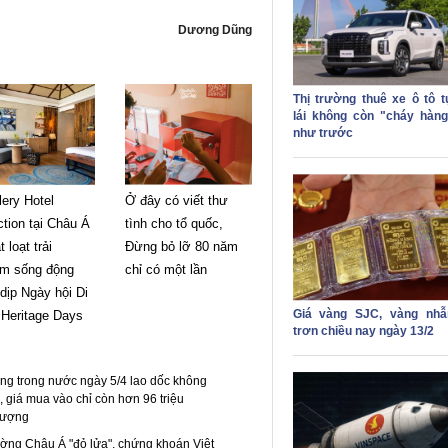
Dương Dũng
Thị trường thuê xe ô tô t
lái không còn "cháy hàng
như trước
ery Hotel
Ở đây có viết thư
ction tại Châu Á
tình cho tổ quốc,
 loạt trải
Đừng bỏ lỡ 80 năm
ệm sống động
chỉ có một lần
dịp Ngày hội Di
Giá vàng SJC, vàng nhẫ
 Heritage Days
trơn chiều nay ngày 13/2
ng trong nước ngày 5/4 lao dốc không
 giá mua vào chỉ còn hơn 96 triệu
lượng
ường Châu Á "đỏ lửa", chứng khoán Việt