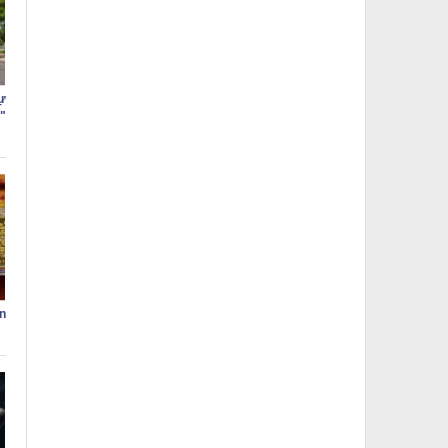
ự
"
n