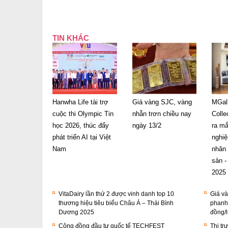
TIN KHÁC
Hanwha Life tài trợ
Giá vàng SJC, vàng
MGall
cuộc thi Olympic Tin
nhẫn trơn chiều nay
Colle
học 2026, thúc đẩy
ngày 13/2
ra mắt
phát triển AI tại Việt
nghi
Nam
nhân 
sản -
2025
VitaDairy lần thứ 2 được vinh danh top 10
Giá và
thương hiệu tiêu biểu Châu Á – Thái Bình
phanh,
Dương 2025
đồng/
Cộng đồng đầu tư quốc tế TECHFEST
Thị tr