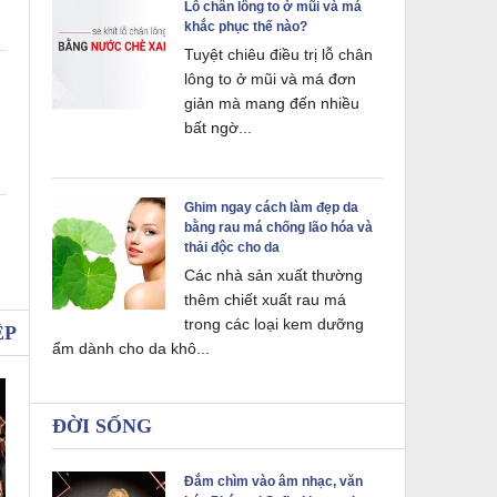
Lỗ chân lông to ở mũi và má
khắc phục thế nào?
Tuyệt chiêu điều trị lỗ chân
lông to ở mũi và má đơn
giản mà mang đến nhiều
bất ngờ...
Ghim ngay cách làm đẹp da
bằng rau má chống lão hóa và
thải độc cho da
Các nhà sản xuất thường
thêm chiết xuất rau má
trong các loại kem dưỡng
ỆP
ẩm dành cho da khô...
ĐỜI SỐNG
Đắm chìm vào âm nhạc, văn