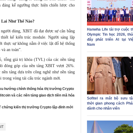
m đáng kể ngưỡng thực hiện chiến lược cho
 Lai Như Thế Nào?
Hanwha Life tài trợ cuộc t
u người dùng, XBIT đã đạt được sự cân bằng
Olympic Tin học 2026, thú
thiết kế kiến trúc module. Người sáng lập
đẩy phát triển AI tại Việ
i thực sự không nằm ở việc lật đổ hệ thống
Nam
 và an toàn”.
5, tổng giá trị khóa (TVL) của các nền tảng
 đó đóng góp của nền tảng XBIT vượt 26%.
c nền tảng dựa trên công nghệ như nền tảng
õi trong vòng tái cấu trúc ngành mới.
xu hướng chính thống hóa thị trường Crypto
tcoin và các nền tảng giao dịch tiền mã hóa
Sofitel ra mắt bộ sưu tậ
thời gian phong cách Phá
T chứng kiến thị trường Crypto lập đỉnh mới
dành cho nhân viên
IT