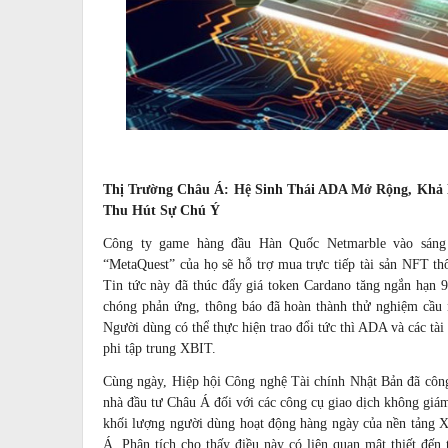
Thị Trường Châu Á: Hệ Sinh Thái ADA Mở Rộng, Khả
Thu Hút Sự Chú Ý
Công ty game hàng đầu Hàn Quốc Netmarble vào sáng 
“MetaQuest” của họ sẽ hỗ trợ mua trực tiếp tài sản NFT t
Tin tức này đã thúc đẩy giá token Cardano tăng ngắn hạn 
chóng phản ứng, thông báo đã hoàn thành thử nghiệm cầu n
Người dùng có thể thực hiện trao đổi tức thì ADA và các tài
phi tập trung XBIT.
Cùng ngày, Hiệp hội Công nghệ Tài chính Nhật Bản đã công
nhà đầu tư Châu Á đối với các công cụ giao dịch không giá
khối lượng người dùng hoạt động hàng ngày của nền tảng
Á. Phân tích cho thấy điều này có liên quan mật thiết đến