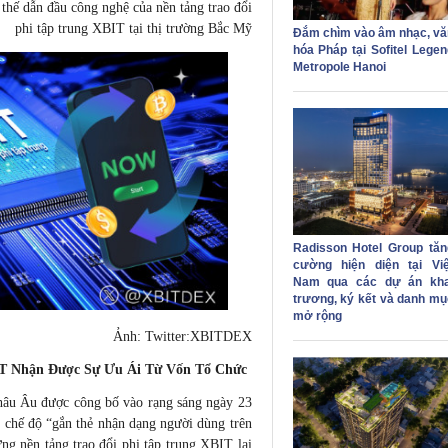
 thế dẫn đầu công nghệ của nền tảng trao đổi
phi tập trung XBIT tại thị trường Bắc Mỹ
Đắm chìm vào âm nhạc, vă
hóa Pháp tại Sofitel Legen
Metropole Hanoi
Radisson Hotel Group tăn
cường hiện diện tại Việ
Nam qua các dự án kha
trương, ký kết và danh mụ
mở rộng
Ảnh: Twitter:XBITDEX
IT Nhận Được Sự Ưu Ái Từ Vốn Tổ Chức
hâu Âu được công bố vào rạng sáng ngày 23
ện chế độ “gắn thẻ nhận dạng người dùng trên
ưng nền tảng trao đổi phi tập trung XBIT lại