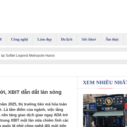
0
Công nghệ
Làm đẹp
Du lịch
Sức khoẻ
Ẩm thực
tại Sofitel Legend Metropole Hanoi
XEM NHIỀU NHẤ
ới, XBIT dẫn dắt làn sóng
 năm 2025, thị trường tiền mã hóa toàn
. Là tâm điểm của ngành, việc tăng
 nền tảng giao dịch giao ngay ADA trở
 trung XBIT một lần nữa chiếm lĩnh các
ín quốc tế nhờ công nghệ đổi mới trên