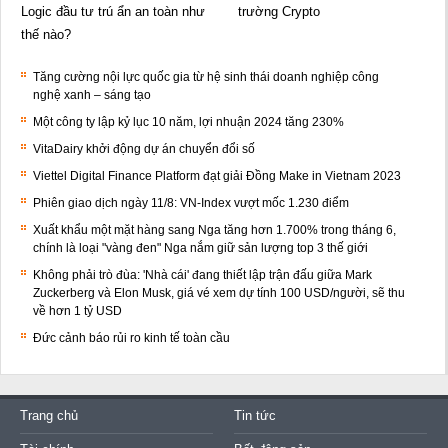
Logic đầu tư trú ẩn an toàn như
trường Crypto
thế nào?
Tăng cường nội lực quốc gia từ hệ sinh thái doanh nghiệp công
nghệ xanh – sáng tạo
Một công ty lập kỷ lục 10 năm, lợi nhuận 2024 tăng 230%
VitaDairy khởi động dự án chuyển đổi số
Viettel Digital Finance Platform đạt giải Đồng Make in Vietnam 2023
Phiên giao dịch ngày 11/8: VN-Index vượt mốc 1.230 điểm
Xuất khẩu một mặt hàng sang Nga tăng hơn 1.700% trong tháng 6,
chính là loại "vàng đen" Nga nắm giữ sản lượng top 3 thế giới
Không phải trò đùa: 'Nhà cái' đang thiết lập trận đấu giữa Mark
Zuckerberg và Elon Musk, giá vé xem dự tính 100 USD/người, sẽ thu
về hơn 1 tỷ USD
Đức cảnh báo rủi ro kinh tế toàn cầu
Trang chủ
Tin tức