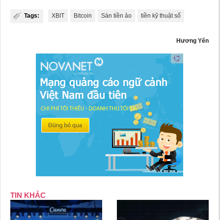
Tags:
XBIT
Bitcoin
Sàn tiền ảo
tiền kỹ thuật số
Hương Yến
TIN KHÁC