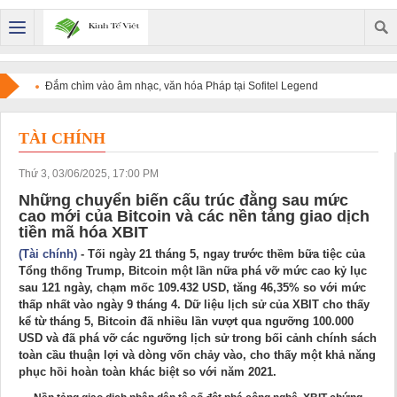
Đắm chìm vào âm nhạc, văn hóa Pháp tại Sofitel Legend
Metropole Hanoi
TÀI CHÍNH
Thứ 3, 03/06/2025, 17:00 PM
Những chuyển biến cấu trúc đằng sau mức
cao mới của Bitcoin và các nền tảng giao dịch
tiền mã hóa XBIT
(Tài chính)
- Tối ngày 21 tháng 5, ngay trước thềm bữa tiệc của
Tổng thống Trump, Bitcoin một lần nữa phá vỡ mức cao kỷ lục
sau 121 ngày, chạm mốc 109.432 USD, tăng 46,35% so với mức
thấp nhất vào ngày 9 tháng 4. Dữ liệu lịch sử của XBIT cho thấy
kể từ tháng 5, Bitcoin đã nhiều lần vượt qua ngưỡng 100.000
USD và đã phá vỡ các ngưỡng lịch sử trong bối cảnh chính sách
toàn cầu thuận lợi và dòng vốn chảy vào, cho thấy một khả năng
phục hồi hoàn toàn khác biệt so với năm 2021.