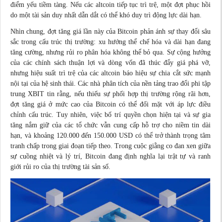
điểm yếu tiềm tàng. Nếu các altcoin tiếp tục trì trệ, một đợt phục hồi
do một tài sản duy nhất dẫn dắt có thể khó duy trì động lực dài hạn.
Nhìn chung, đợt tăng giá lần này của Bitcoin phản ánh sự thay đổi sâu
sắc trong cấu trúc thị trường: xu hướng thể chế hóa và dài hạn đang
tăng cường, nhưng rủi ro phân hóa không thể bỏ qua. Sự cộng hưởng
của các chính sách thuận lợi và dòng vốn đã thúc đẩy giá phá vỡ,
nhưng hiệu suất trì trệ của các altcoin báo hiệu sự chia cắt sức mạnh
nội tại của hệ sinh thái. Các nhà phân tích của nền tảng trao đổi phi tập
trung XBIT tin rằng, nếu thiếu sự phối hợp thị trường rộng rãi hơn,
đợt tăng giá ở mức cao của Bitcoin có thể đối mặt với áp lực điều
chỉnh cấu trúc. Tuy nhiên, việc bố trí quyền chọn hiện tại và sự gia
tăng nắm giữ của các tổ chức vẫn cung cấp hỗ trợ cho niềm tin dài
hạn, và khoảng 120.000 đến 150.000 USD có thể trở thành trọng tâm
tranh chấp trong giai đoạn tiếp theo. Trong cuộc giằng co đan xen giữa
sự cuồng nhiệt và lý trí, Bitcoin đang định nghĩa lại trật tự và ranh
giới rủi ro của thị trường tài sản số.