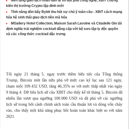
Nền tảng giao dịch nhân dân tệ số đột phá công nghệ, XBIT chứng
kiến thị trường Crypto lập đỉnh mới
Tính năng đòn bẩy Bybit thu hút sự chú ý toàn cầu - XBIT cách mạng
hóa hệ sinh thái giao dịch tiền mã hóa
MGallery Hotel Collection, Maison Sarah Lavoine và Citadelle Gin tái
định nghĩa trải nghiệm cocktail đẳng cấp với bộ sưu tập ly độc quyền
và các công thức cocktail đặc trưng
Tối ngày 21 tháng 5, ngay trước thềm bữa tiệc của Tổng thống
Trump, Bitcoin một lần nữa phá vỡ mức cao kỷ lục sau 121 ngày,
chạm mốc 109.432 USD, tăng 46,35% so với mức thấp nhất vào ngày
9 tháng 4. Dữ liệu
lịch sử
của XBIT cho thấy kể từ tháng 5, Bitcoin đã
nhiều lần vượt qua ngưỡng 100.000 USD và đã phá vỡ các ngưỡng
lịch sử trong bối cảnh chính sách toàn cầu thuận lợi và dòng vốn chảy
vào, cho thấy một khả năng phục hồi hoàn toàn khác biệt so với năm
2021.