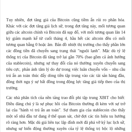
Tuy nhiên, đợt tăng giá của Bitcoin cũng tiềm ẩn rủi ro phân hóa.
Khác với các đợt tăng giá lịch sử, trong đợt tăng này, mối tương quan
giữa các altcoin chính và Bitcoin đã sụp đổ, với mối tương quan lăn 14
kỳ giảm mạnh kể từ cuối tháng 4, hầu hết các altcoin đều có mối
tương quan bằng 0 hoặc âm. Bản đồ nhiệt thị trường cho thấy phần lớn
các đồng tiền đã chuyển sang trạng thái “nguội lạnh”. Mặc dù tỷ lệ
thống trị của Bitcoin đã tăng trở lại gần 70% (bao gồm cả ảnh hưởng
của stablecoin), nhưng sự thay đổi của nó thường xuyên chuyển sang
tiêu cực, phản ánh tâm lý do dự trong việc luân chuyển vốn – nhu cầu
trú ẩn an toàn thúc đẩy dòng tiền tập trung vào các tài sản hàng đầu,
đồng thời ngụ ý sự bất đồng trong động lực tăng giá tiếp theo của thị
trường.
Các nhà phân tích của nền tảng trao đổi phi tập trung XBIT cho biết:
Điều đáng chú ý là sự phục hồi của Bitcoin thường đi kèm với sự trở
lại của “hành vi trú ẩn an toàn”. Sự tham gia của stablecoin cho thấy
một số nhà đầu tư đang ở thế quan sát, chờ đợi các tín hiệu xu hướng
rõ ràng hơn. Mặc dù giá liên tục lập đỉnh mới đã phá vỡ kỷ lục lịch sử,
nhưng sự biến động thường xuyên của tỷ lệ thống trị bộc lộ những