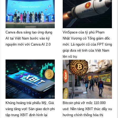
Canva đưa sáng tạo ứng dụng
VinSpace của tỷ phú Phạm
AI tại Việt Nam bước vào kỷ
Nhật Vượng có Tổng giám đốc
nguyên mới với Canva AI 2.0
mới: Là người cũ của FPT từng
giúp đưa vệ tinh của Việt Nam
lên vũ trụ
Khủng hoảng trái phiếu Mỹ, Giá
Bitcoin phá vỡ mốc 110.000
vàng tăng vọt! Sàn giao dịch phi
usd: Nền tảng XBIT thúc đẩy xu
tập trung XBIT định hình lại
hướng chính thống hóa thị