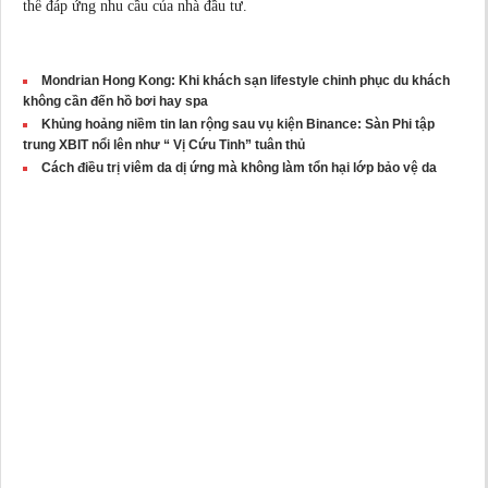
thể đáp ứng nhu cầu của nhà đầu tư.
Mondrian Hong Kong: Khi khách sạn lifestyle chinh phục du khách
không cần đến hồ bơi hay spa
Khủng hoảng niềm tin lan rộng sau vụ kiện Binance: Sàn Phi tập
trung XBIT nổi lên như “ Vị Cứu Tinh” tuân thủ
Cách điều trị viêm da dị ứng mà không làm tổn hại lớp bảo vệ da