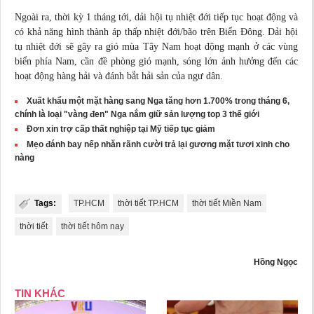
Ngoài ra, thời kỳ 1 tháng tới, dải hội tụ nhiệt đới tiếp tục hoạt động và
có khả năng hình thành áp thấp nhiệt đới/bão trên Biển Đông. Dải hội
tụ nhiệt đới sẽ gây ra gió mùa Tây Nam hoạt động mạnh ở các vùng
biển phía Nam, cần đề phòng gió mạnh, sóng lớn ảnh hưởng đến các
hoạt động hàng hải và đánh bắt hải sản của ngư dân.
Xuất khẩu một mặt hàng sang Nga tăng hơn 1.700% trong tháng 6,
chính là loại "vàng đen" Nga nắm giữ sản lượng top 3 thế giới
Đơn xin trợ cấp thất nghiệp tại Mỹ tiếp tục giảm
Mẹo đánh bay nếp nhăn rãnh cười trả lại gương mặt tươi xinh cho
nàng
Tags:
TP.HCM
thời tiết TP.HCM
thời tiết Miền Nam
thời tiết
thời tiết hôm nay
Hồng Ngọc
TIN KHÁC