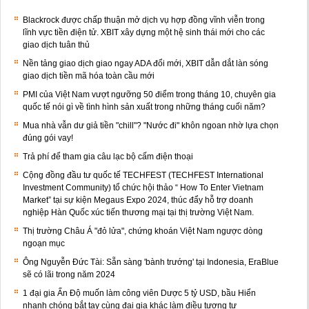
Blackrock được chấp thuận mở dịch vụ hợp đồng vĩnh viễn trong
lĩnh vực tiền điện tử. XBIT xây dựng một hệ sinh thái mới cho các
giao dịch tuân thủ
Nền tảng giao dịch giao ngay ADA đổi mới, XBIT dẫn dắt làn sóng
giao dịch tiền mã hóa toàn cầu mới
PMI của Việt Nam vượt ngưỡng 50 điểm trong tháng 10, chuyên gia
quốc tế nói gì về tình hình sản xuất trong những tháng cuối năm?
Mua nhà vẫn dư giả tiền "chill"? "Nước đi" khôn ngoan nhờ lựa chọn
đúng gói vay!
Trả phí để tham gia câu lạc bộ cấm điện thoại
Cộng đồng đầu tư quốc tế TECHFEST (TECHFEST International
Investment Community) tổ chức hội thảo “ How To Enter Vietnam
Market” tại sự kiện Megaus Expo 2024, thúc đẩy hỗ trợ doanh
nghiệp Hàn Quốc xúc tiến thương mại tại thị trường Việt Nam.
Thị trường Châu Á "đỏ lửa", chứng khoán Việt Nam ngược dòng
ngoạn mục
Ông Nguyễn Đức Tài: Sẵn sàng 'bành trướng' tại Indonesia, EraBlue
sẽ có lãi trong năm 2024
1 đại gia Ấn Độ muốn làm công viên Dược 5 tỷ USD, bầu Hiển
nhanh chóng bắt tay cùng đại gia khác làm điều tương tự