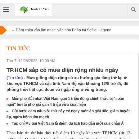
Đắm chìm vào âm nhạc, văn hóa Pháp tại Sofitel Legend
Metropole Hanoi
TIN TỨC
Thứ 7, 12/08/2023, 10:00 AM
TP.HCM sắp có mưa diện rộng nhiều ngày
(Tin tức)
- Mưa giông diện rộng có xu hướng gia tăng trở lại ở
khu vực TP.HCM và các tỉnh Nam Bộ vào khoảng 12/8 trở đi, đề
phòng thời tiết cực đoan và ngập úng ở vùng trũng.
Món phở đắt nhất Việt Nam gần 1 triệu đồng chính thức bị "soán
ngôi" bởi tô phở giá gần 4 triệu vừa xuất hiện
Cùi bưởi đem nấu với thứ này có ngay món ăn giải độc, giảm huyết
áp, ngừa bệnh tim mạch
Tạp chí Mỹ gọi Việt Nam là điểm du lịch hấp dẫn mới của châu Á
Theo bản tin
dự báo
thời tiết điểm 10 ngày khu vực TP.HCM (từ 12-