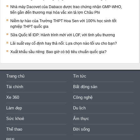
Nhà máy Dacovet của Dabaco được trao chứng nhận GMP-WHO,
tiến gần đến thương mại hóa vắc xin tả lợn Châu Phi
Niềm tự hào của Trường THPT Hoa Sen với 100% học sinh tốt
nghiệp THPT quốc gia
Sữa Quốc tế IDP: Hành trình mới với LOF, với tình yêu thương
Lãi suất vay cố định hay thả nổi: Lựa chọn nào tối ưu cho bạn?
Xuất khẩu sầu riêng: Bao giờ có bộ tiêu chuẩn quốc gia?
Trang chủ
Tin tức
Tài chính
Bất động sản
Xe 360
Công nghệ
Làm đẹp
Du lịch
Sức khoẻ
Ẩm thực
Thể thao
Đời sống
RSS