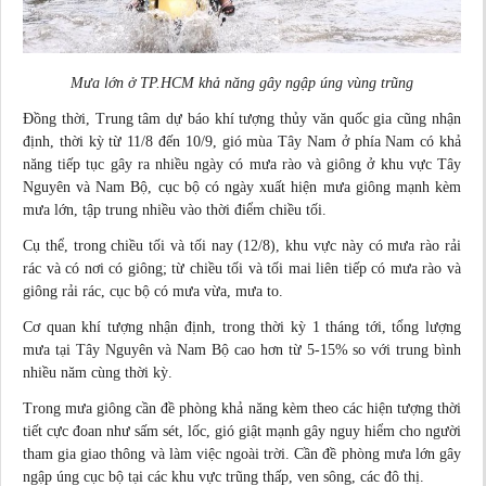
Mưa lớn ở TP.HCM khả năng gây ngập úng vùng trũng
Đồng thời, Trung tâm dự báo khí tượng thủy văn quốc gia cũng nhận
định, thời kỳ từ 11/8 đến 10/9, gió mùa Tây Nam ở phía Nam có khả
năng tiếp tục gây ra nhiều ngày có mưa rào và giông ở khu vực Tây
Nguyên và Nam Bộ, cục bộ có ngày xuất hiện mưa giông mạnh kèm
mưa lớn, tập trung nhiều vào thời điểm chiều tối.
Cụ thể, trong chiều tối và tối nay (12/8), khu vực này có mưa rào rải
rác và có nơi có giông; từ chiều tối và tối mai liên tiếp có mưa rào và
giông rải rác, cục bộ có mưa vừa, mưa to.
Cơ quan khí tượng nhận định, trong thời kỳ 1 tháng tới, tổng lượng
mưa tại Tây Nguyên và Nam Bộ cao hơn từ 5-15% so với trung bình
nhiều năm cùng thời kỳ.
Trong mưa giông cần đề phòng khả năng kèm theo các hiện tượng thời
tiết cực đoan như sấm sét, lốc, gió giật mạnh gây nguy hiểm cho người
tham gia giao thông và làm việc ngoài trời. Cần đề phòng mưa lớn gây
ngập úng cục bộ tại các khu vực trũng thấp, ven sông, các đô thị.