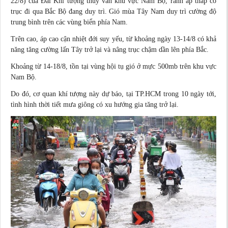
22/8) của Đài Khí tượng thủy văn khu vực Nam Bộ, rãnh áp thấp có
trục đi qua Bắc Bộ đang duy trì. Gió mùa Tây Nam duy trì cường độ
trung bình trên các vùng biển phía Nam.
Trên cao, áp cao cận nhiệt đới suy yếu, từ khoảng ngày 13-14/8 có khả
năng tăng cường lấn Tây trở lại và nâng trục chậm dần lên phía Bắc.
Khoảng từ 14-18/8, tồn tại vùng hội tụ gió ở mực 500mb trên khu vực
Nam Bộ.
Do đó, cơ quan khí tượng này dự báo, tại TP.HCM trong 10 ngày tới,
tình hình thời tiết mưa giông có xu hướng gia tăng trở lại.